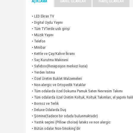
AÇIKLAMA
DAHIL OLANLAR
HARIÇ OLANLAR
• LED Ekran TV
• Digital Uydu Yayını
• Tüm TV'lerde usb girişi
• Müzik Yayını
• Telefon
• Minibar
• Kettle ve Çay/Kahve İkramı
• Saç Kurutma Makinesi
• Safebox(Resepsiyon merkezi kasa)
• Yerden Isıtma
• Özel Üretim Buklet Malzemeleri
• Non-alergic ve Ortopedik Yataklar
• Tüm odalarda özel Dokuma Pamuk Saten Nevresim Takımı
• Tüm odalarda özel Üretim Koltuk, Koltuk Takımları, el yapımı halı
• Bornoz ve Terlik
• Deluxe Odalarda Duş
• Şömine(Sadece bir odada bulunmaktadır)
• Yastık seçimi (Pillow choise) lateks ve non alergic
• Bütün odalar Non-Smoking'dir