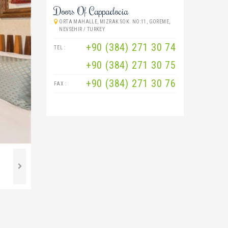
Doors Of Cappadocia
ORTA MAHALLE, MIZRAK SOK. NO:11, GOREME,
NEVSEHIR / TURKEY
+90 (384) 271 30 74
TEL :
+90 (384) 271 30 75
+90 (384) 271 30 76
FAX :