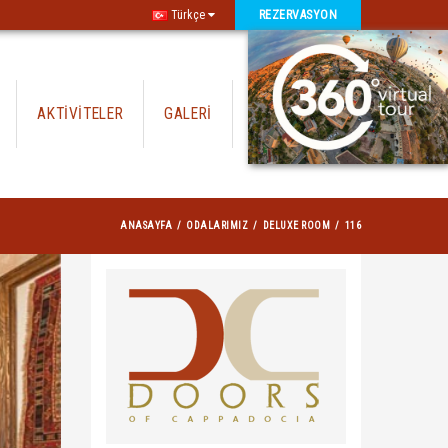
Türkçe
REZERVASYON
AKTİVİTELER
GALERİ
İLETİŞİM
ANASAYFA
ODALARIMIZ
DELUXE ROOM
116