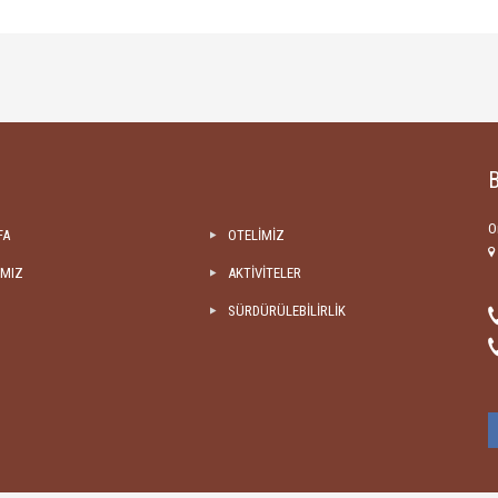
B
O
FA
OTELİMİZ
IMIZ
AKTİVİTELER
SÜRDÜRÜLEBİLİRLİK