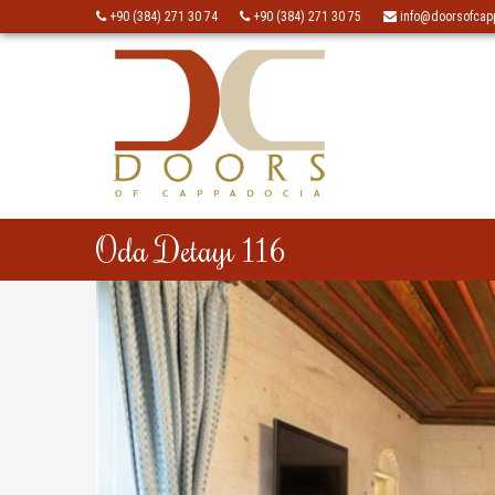
+90 (384) 271 30 74
+90 (384) 271 30 75
info@doorsofcap
Oda Detayı 116