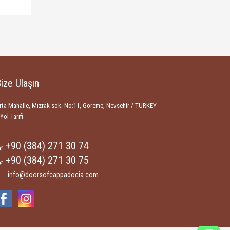
ize Ulaşın
rta Mahalle, Mızrak sok. No:11, Goreme, Nevsehir / TURKEY
Yol Tarifi
+90 (384) 271 30 74
+90 (384) 271 30 75
info@doorsofcappadocia.com