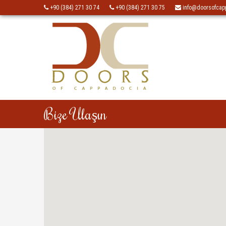
+90 (384) 271 30 74
+90 (384) 271 30 75
info@doorsofcap
Bize Ulaşın