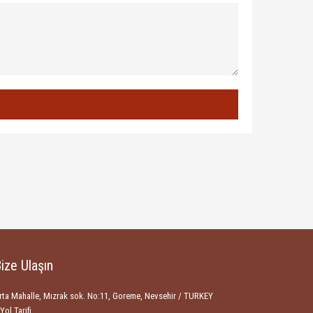
ize Ulaşın
rta Mahalle, Mızrak sok. No:11, Goreme, Nevsehir / TURKEY
Yol Tarifi