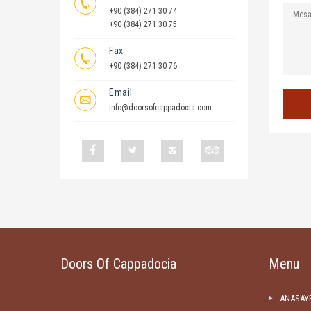
+90 (384) 271 30 74
+90 (384) 271 30 75
Fax
+90 (384) 271 30 76
Email
info@doorsofcappadocia.com
Doors Of Cappadocia
Menu
ANASAY