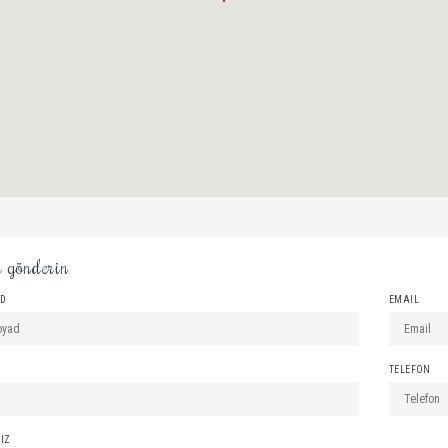
 gönderin
AD
EMAIL
TELEFON
IZ