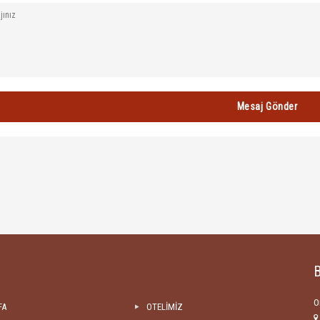
Mesaj Gönder
B
O
FA
OTELİMİZ